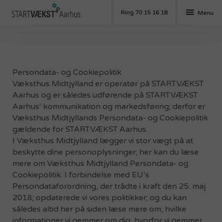
menu
Ring 70 15 16 18
Menu
Persondata- og Cookiepolitik
Væksthus Midtjylland er operatør på STARTVÆKST
Aarhus og er således udførende på STARTVÆKST
Aarhus’ kommunikation og markedsføring; derfor er
Væksthus Midtjyllands Persondata- og Cookiepolitik
gældende for STARTVÆKST Aarhus.
I Væksthus Midtjylland lægger vi stor vægt på at
beskytte dine personoplysninger; her kan du læse
mere om Væksthus Midtjylland Persondata- og
Cookiepolitik. I forbindelse med EU’s
Persondataforordning, der trådte i kraft den 25. maj
2018; opdaterede vi vores politikker; og du kan
således altid her på siden læse mere om, hvilke
informationer vi gemmer om dig, hvorfor vi gemmer