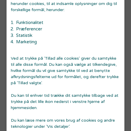
herunder cookies, til at indsamle oplysninger om dig til
afgivelse/aktivitet.
forskellige formål, herunder:
Dine rettigheder
Du har efter lovgivningen en række rettigheder i
Funktionalitet
forhold til vores behandling af oplysninger om dig:
Præferencer
Indsigsret: Du har ret til at få indsigt i de oplysninger,
Statistik
som vi behandler om dig, samt en række yderligere
Marketing
oplysninger.
Ret til berigtigelse (rettelse)
Ved at trykke på 'Tillad alle cookies' giver du samtykke
Berigtigelse og sletning: Du har ret til at få urigtige
til alle disse formål. Du kan også vælge at tilkendegive,
oplysninger om dig selv rettet, og du har - I særlige
hvilke formål du vil give samtykke til ved at benytte
tilfælde - ret til at få slettet oplysninger om dig eller
afkrydsningsfelterne ud for formålet, og derefter trykke
få behandlingen af dine personoplysninger
på 'Tillad valgte'.
begrænset.
Indsigelse: Du har i visse tilfælde ret til at gøre
Du kan til enhver tid trække dit samtykke tilbage ved at
indsigelse mod vores eller lovlige behandling af dine
trykke på det lille ikon nederst i venstre hjørne af
personoplysninger. Du kan også gøre indsigelse
hjemmesiden.
mod behandling af dine oplysninger til direkte
Du kan læse mere om vores brug af cookies og andre
markedsføring.
teknologier under ’Vis detaljer’.
Hvis du vil gøre brug af dine rettigheder skal du