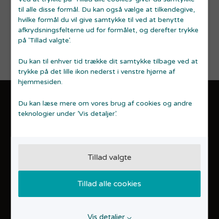
Læs Erhvervshus Midtjyllands privatlivspolitik
til alle disse formål. Du kan også vælge at tilkendegive,
hvilke formål du vil give samtykke til ved at benytte
afkrydsningsfelterne ud for formålet, og derefter trykke
på 'Tillad valgte'.
Du kan til enhver tid trække dit samtykke tilbage ved at
trykke på det lille ikon nederst i venstre hjørne af
hjemmesiden.
Du kan læse mere om vores brug af cookies og andre
KONTAKT
teknologier under ’Vis detaljer’.
Startvækst Aarhus
Åbogade 15, 16. etage
8200 Aarhus N
70 15 16 18
Tillad valgte
info@startaarhus.dk
GDPR OG TILGÆNGELIGHEDSERKLÆRING
Tillad alle cookies
Cookiepolitik
Privatlivspolitik
Tilgængelighedserklæring
Vis detaljer