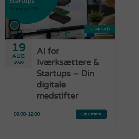
SEMINAR
19
AI for
AUG
Iværksættere &
2026
Startups – Din
digitale
medstifter
09.00-12.00
Læs mere