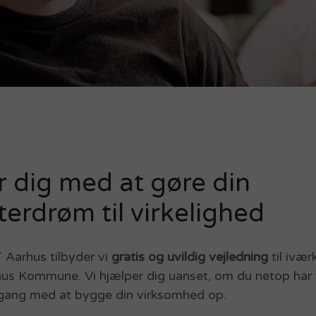
r dig med at gøre din
erdrøm til virkelighed
arhus tilbyder vi
gratis og uvildig vejledning
til ivæ
us Kommune. Vi hjælper dig uanset, om du netop har få
i gang med at bygge din virksomhed op.