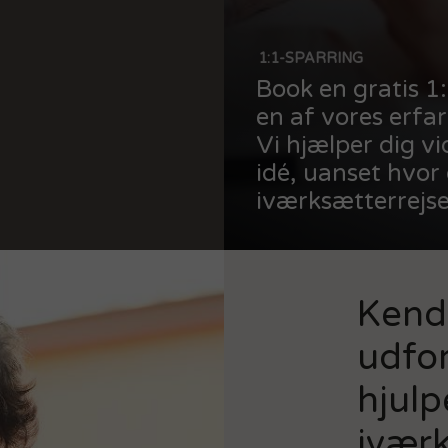
1:1-SPARRING
Book en gratis 1
en af vores erfa
Vi hjælper dig v
idé, uanset hvor 
iværksætterrejse
Kende
udfor
hjulp
ivær