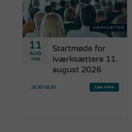
IVÆRKSÆTTER
11
Startmøde for
AUG
iværksættere 11.
2026
august 2026
16.30-18.30
Læs mere