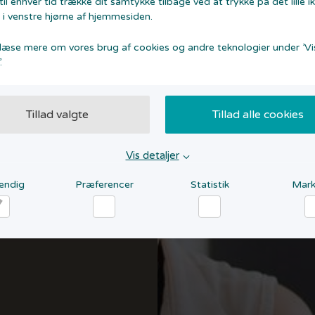
il enhver tid trække dit samtykke tilbage ved at trykke på det lille i
 i venstre hjørne af hjemmesiden.
læse mere om vores brug af cookies og andre teknologier under ’Vi
.
Tillad valgte
Tillad alle cookies
Vis detaljer
endig
Præferencer
Statistik
Mark
dvendig
Præferencer
Statistik
Ma