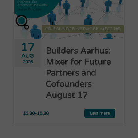
CO-FOUNDER NETWORK MEETING
17
Builders Aarhus:
AUG
Mixer for Future
2026
Partners and
Cofounders
August 17
16.30-18.30
Læs mere