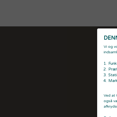
DEN
Vi og v
indsaml
Funk
Præf
Stati
Mark
Ved at t
også væ
afkrydsn