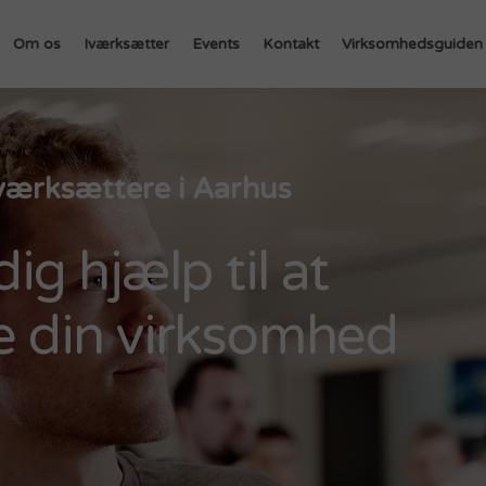
Om os
Iværksætter
Events
Kontakt
Virksomhedsguiden
 iværksættere i Aarhus
dig hjælp til at
le din virksomhed