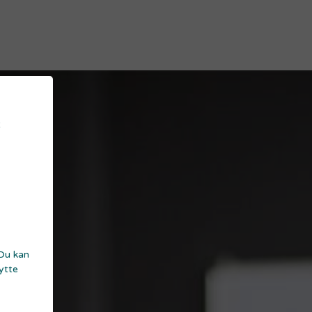
t
 Du kan
nytte