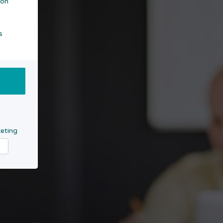
kon
s
eting
rketing