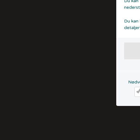
Du kan t
nederst
Du kan 
detaljer’
Nødv
Nø