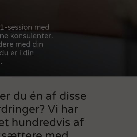
:1-session med
rne konsulenter.
idere med din
du er i din
.
r du én af disse
dringer? Vi har
et hundredvis af
ksættere med