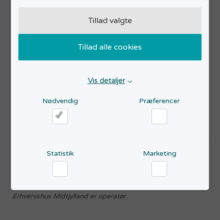
Udover at tilbyde personlig vejledning afholder vi
Tillad valgte
også en række events, som kan være med til at give
dig et indblik i iværksætterlivet og udvikle din ide. Ved
Tillad alle cookies
nogle af vores events har du også mulighed for at
netværke med succesfulde iværksættere, som deler
ud af deres erfaringer.
Vis detaljer
Husk at vores vejledning er gratis og foregår i al
Nødvendig
Præferencer
fortrolighed.
Nødvendig
Præferencer
Vi ved ikke alt, men vi har et stort netværk og ved,
hvem der ellers kan hjælpe dig. Og så skader det
aldrig at få nye øjne på din forretningsudvikling eller
Statistik
Marketing
opstart!
Statistik
Marketing
STARTVÆKST Aarhus er finansieret af Aarhus Kommune og
Erhvervshus Midtjylland er operatør.