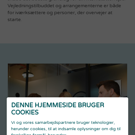
Vejledningstilbuddet og arrangementerne er både
for iværksættere og personer, der overvejer at
starte.
DENNE HJEMMESIDE BRUGER
COOKIES
Vi og vores samarbejdspartnere bruger teknologier,
herunder cookies, til at indsamle oplysninger om dig til
forskellige formål, herunder: