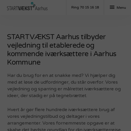
menu
Ring 70 15 16 18
Menu
STARTVÆKST Aarhus tilbyder
vejledning til etablerede og
kommende iværksættere i Aarhus
Kommune
Har du brug for en at snakke med? Vi hjælper dig
med at løse de udfordringer, du står overfor. Vores
vejledning og sparring er målrettet iværksættere og
ideer, der stadig er på tegnebrættet.
Hvert år gør flere hundrede iværksættere brug af
vores vejledningstilbud og deltager i vores
arrangementer. Vores fornemmeste opgave er at
skabe det bedste grundlag for din iværksætterrejse.