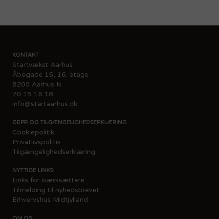
KONTAKT
Startvækst Aarhus
Åbogade 15, 16. etage
8200 Aarhus N
70 15 16 18
info@startaarhus.dk
GDPR OG TILGÆNGELIGHEDSERKLÆRING
Cookiepolitik
Privatlivspolitik
Tilgængelighedserklæring
NYTTIGE LINKS
Links for iværksættere​
Tilmelding til nyhedsbrevet
Erhvervshus Midtjylland
OM OS