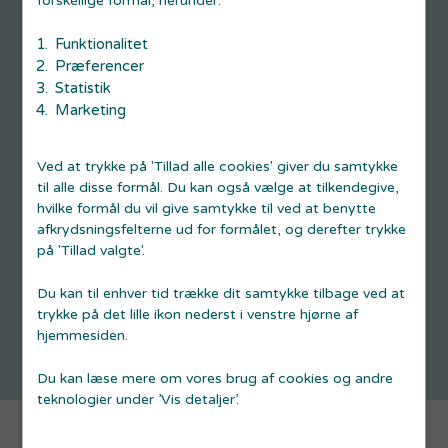
Funktionalitet
Præferencer
Statistik
Hos STARTVÆKST Aarhus har vi en bred palette af
Marketing
viden inden for blandt andet:
Oprettelse af virksomhed
Ved at trykke på 'Tillad alle cookies' giver du samtykke
Virksomhedsformer
til alle disse formål. Du kan også vælge at tilkendegive,
Forretningsplan
hvilke formål du vil give samtykke til ved at benytte
Salg og markedsføring
afkrydsningsfelterne ud for formålet, og derefter trykke
Webshops
på 'Tillad valgte'.
Nye markeder og trends
... og meget mere.
Du kan til enhver tid trække dit samtykke tilbage ved at
trykke på det lille ikon nederst i venstre hjørne af
hjemmesiden.
Du kan læse mere om vores brug af cookies og andre
teknologier under ’Vis detaljer’.