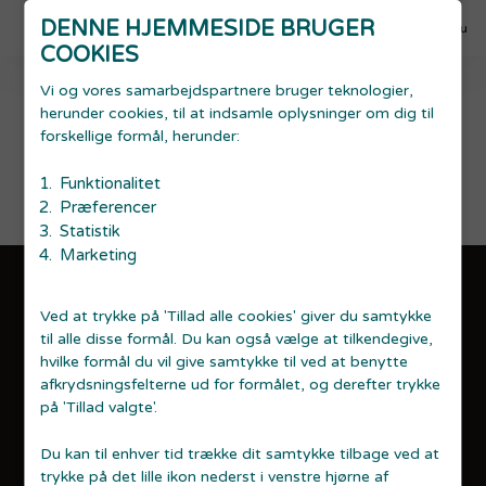
menu
DENNE HJEMMESIDE BRUGER
Ring 70 15 16 18
Menu
COOKIES
Vi og vores samarbejdspartnere bruger teknologier,
herunder cookies, til at indsamle oplysninger om dig til
forskellige formål, herunder:
Funktionalitet
Præferencer
Statistik
Marketing
KONTAKT
Ved at trykke på 'Tillad alle cookies' giver du samtykke
Startvækst Aarhus
til alle disse formål. Du kan også vælge at tilkendegive,
Åbogade 15, 16. etage
hvilke formål du vil give samtykke til ved at benytte
8200 Aarhus N
afkrydsningsfelterne ud for formålet, og derefter trykke
70 15 16 18
på 'Tillad valgte'.
info@startaarhus.dk
Du kan til enhver tid trække dit samtykke tilbage ved at
GDPR OG TILGÆNGELIGHEDSERKLÆRING
trykke på det lille ikon nederst i venstre hjørne af
Cookiepolitik