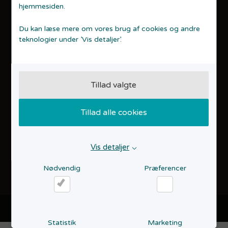
hjemmesiden.
Privatlivspolitik
Tilgængelighedserklæring
Du kan læse mere om vores brug af cookies og andre
NYTTIGE LINKS
teknologier under ’Vis detaljer’.
Links for iværksættere​
Tilmelding til nyhedsbrevet
Erhvervshus Midtjylland
Tillad valgte
OM OS
Iværksætteri
Events
Tillad alle cookies
Our English website
Vis detaljer
Følg os Facebook
Nødvendig
Præferencer
Nødvendig
Præferencer
Copyright © 2026 Startvækst Aarhus. Alle rettigheder forbeholdes.
Website: Co3
Statistik
Marketing